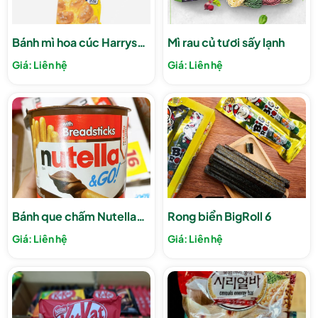
Bánh mì hoa cúc Harrys
Mì rau củ tươi sấy lạnh
Pháp 500g
Giá: Liên hệ
Giá: Liên hệ
Bánh que chấm Nutella
Rong biển BigRoll 6
and Go
Giá: Liên hệ
Giá: Liên hệ