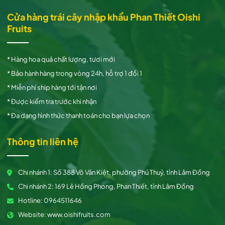
Cửa hàng trái cây nhập khẩu Phan Thiết Oishi
Fruits
* Hàng hoa quả chất lượng, tươi mới
* Bảo hành hàng trong vòng 24h, hỗ trợ 1 đổi 1
* Miễn phí ship hàng tới tận nơi
* Được kiểm tra trước khi nhận
* Đa dạng hình thức thanh toán cho bạn lựa chọn
Thông tin liên hệ
Chi nhánh 1: Số 388 Võ Văn Kiệt, phường Phú Thuỷ, tỉnh Lâm Đồng
Chi nhánh 2: 169 Lê Hồng Phong, Phan Thiết, tỉnh Lâm Đồng
Hotline: 0964511646
Website: www.oishifruits.com