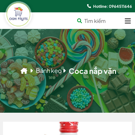
Hotline: 0964511646
Coca nắp vặn
Bánh kẹo