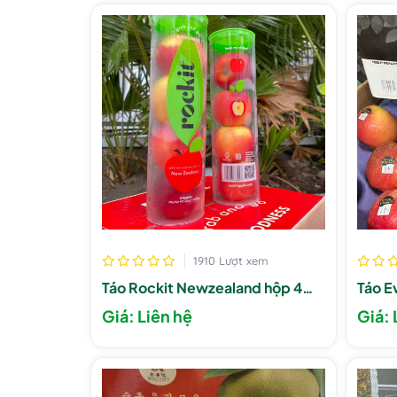
1910 Lượt xem
Táo Rockit Newzealand hộp 4
Táo E
trái
Giá: Liên hệ
Giá: 