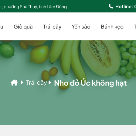
Hotline:
ệt, phường Phú Thuỷ, tỉnh Lâm Đồng
ệu
Giỏ quà
Trái cây
Yến sào
Bánh kẹo
Nho đỏ Úc không hạt
Trái cây