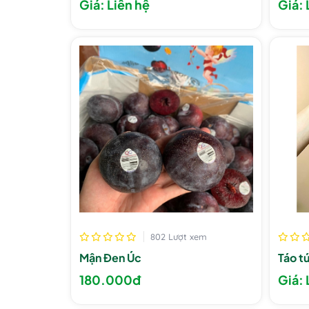
Giá: Liên hệ
Giá: 
802 Lượt xem
Mận Đen Úc
Táo t
180.000đ
Giá: 