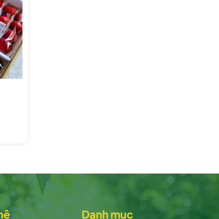
 hệ
Danh mục