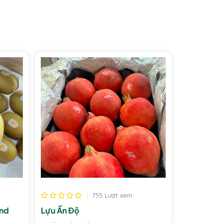
755 Lượt xem
and
Lựu Ấn Độ