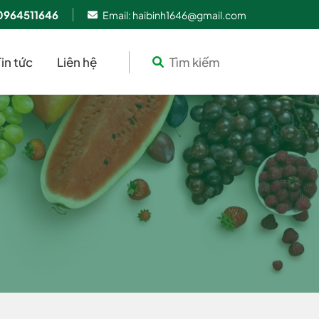
 0964511646
Email: haibinh1646@gmail.com
Tin tức
Liên hệ