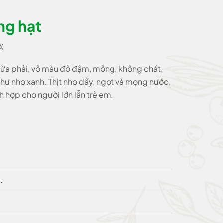
ng hạt
á)
 vừa phải, vỏ màu đỏ đậm, mỏng, không chát,
hư nho xanh. Thịt nho dầy, ngọt và mọng nước,
ch hợp cho người lớn lẫn trẻ em.
.