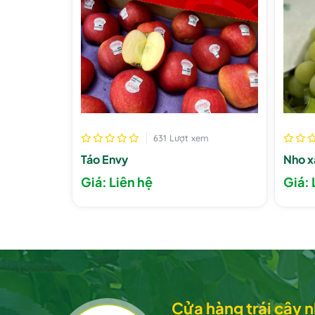
631 Lượt xem
Táo Envy
Nho x
Giá: Liên hệ
Giá: 
Cửa hàng trái cây 